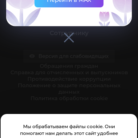
Поступающему
Студенту
Сотруднику
Версия для слабовидящих
Обращения граждан
Cправка для отчисленных и выпускников
Противодействие коррупции
Положение о защите персональных
данных
Политика обработки cookie
Ваше мнение формирует официальный рейтинг
Мы обрабатываем файлы cookie. Они
организации:
помогают нам делать этот сайт удобнее