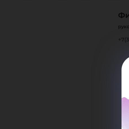
Ни
Фи
Вл
рук
+7(3