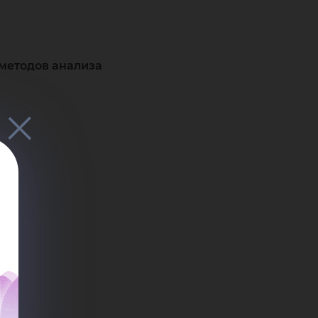
ими
методов анализа