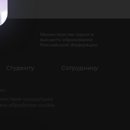
Министерство науки и
высшего образования
Российской Федерации
Студенту
Сотруднику
ан
ействие коррупции
ка обработки cookie