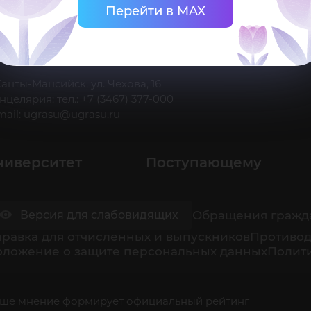
Перейти в MAX
 Ханты-Мансийск, ул. Чехова, 16
нцелярия: тел.: +7 (3467) 377-000
mail:
ugrasu@ugrasu.ru
ниверситет
Поступающему
Обращения гражд
Версия для слабовидящих
равка для отчисленных и выпускников
Противод
оложение о защите персональных данных
Полити
ше мнение формирует официальный рейтинг