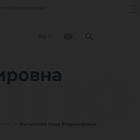
оп образование
RU
ппо
ировна
hool
Филиппова Нина Владимировна