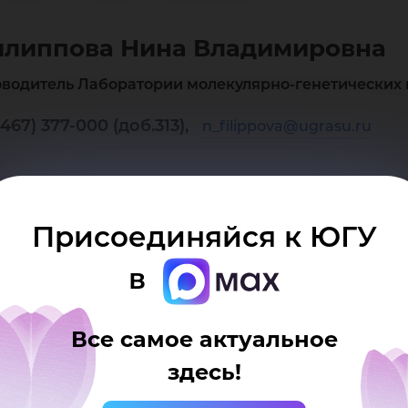
на
липпова Нина Владимировна
ад
оводитель Лаборатории молекулярно-генетических 
467) 377-000 (доб.313),
n_filippova@ugrasu.ru
Присоединяйся к ЮГУ
в
Все самое актуальное
здесь!