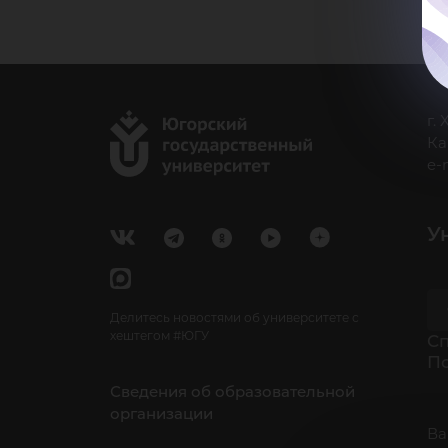
г.
Ка
e-
У
Делитесь новостями об университете с
хештегом #ЮГУ
Cп
П
Сведения об образовательной
организации
Ва