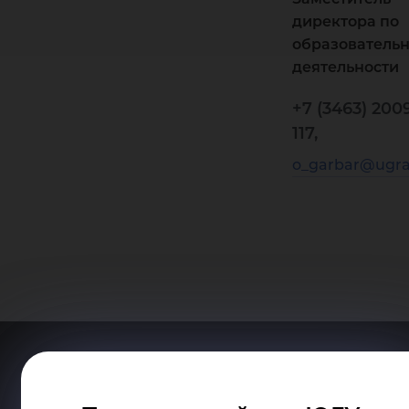
директора по
образователь
деятельности
+7 (3463) 200
117,
o_garbar@ugra