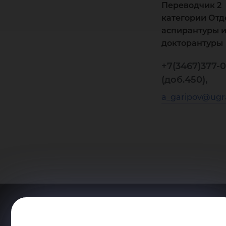
Переводчик 2
категории Отд
аспирантуры 
докторантуры
+7(3467)377-
(доб.450),
a_garipov@ugr