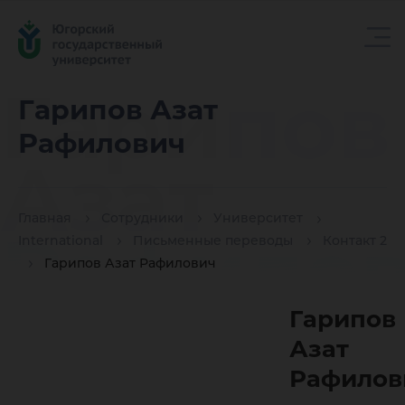
Гарипов
Гарипов Азат
Рафилович
Азат
Главная
Сотрудники
Университет
Рафило
International
Письменные переводы
Контакт 2
Гарипов Азат Рафилович
Гарипов
Азат
Рафилов