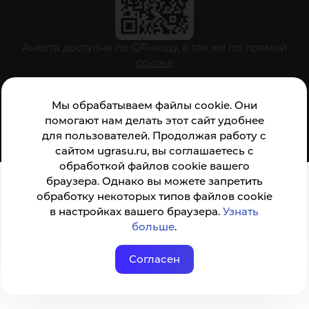
Анкета доступна по QR-коду, а так же по прямой
ссылке
Мы обрабатываем файлы cookie. Они
© ФГБОУ ВО ЮГУ 2001–2026
помогают нам делать этот сайт удобнее
для пользователей. Продолжая работу с
сайтом ugrasu.ru, вы соглашаетесь с
обработкой файлов cookie вашего
браузера. Однако вы можете запретить
обработку некоторых типов файлов cookie
в настройках вашего браузера.
Узнать
больше
.
Согласен