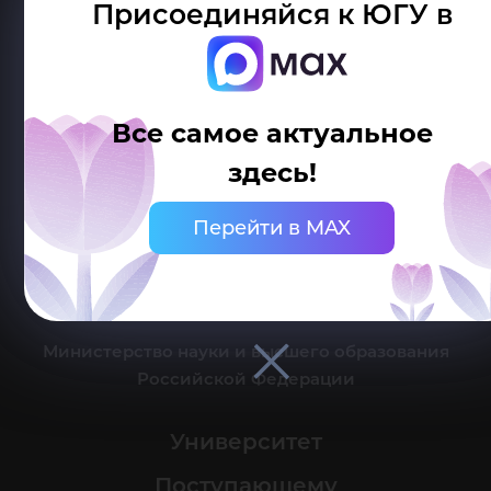
Присоединяйся к ЮГУ в
Делитесь новостями об университете с хештегом #ЮГУ
Все самое актуальное
здесь!
Сведения об образовательной организации
Перейти в MAX
г. Ханты-Мансийск, ул. Чехова, 16
Канцелярия: тел.: +7 (3467) 377-000
e-mail:
ugrasu@ugrasu.ru
Министерство науки и высшего образования
Российской Федерации
Университет
Поступающему