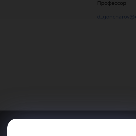
Профессор
d_goncharov@u