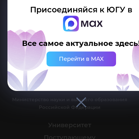
Присоединяйся к ЮГУ в
Делитесь новостями об университете с хештегом #ЮГУ
Все самое актуальное здесь
Сведения об образовательной организации
Перейти в MAX
г. Ханты-Мансийск, ул. Чехова, 16
Канцелярия: тел.: +7 (3467) 377-000
e-mail:
ugrasu@ugrasu.ru
Министерство науки и высшего образования
Российской Федерации
Университет
Поступающему