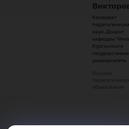
Викторо
Кандидат
педагогическ
наук, Доцент
кафедры "Физ
Курганского
государственн
университета
Высшее
педагогическо
образование