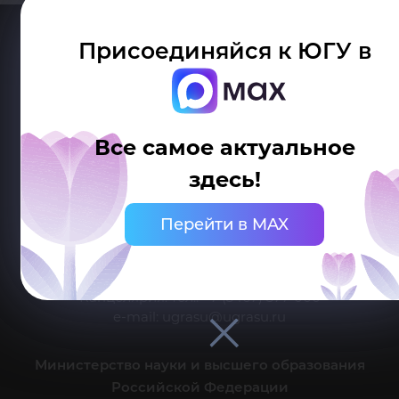
Присоединяйся к ЮГУ в
Все самое актуальное
здесь!
Делитесь новостями об университете с хештегом #ЮГУ
Перейти в MAX
Сведения об образовательной организации
г. Ханты-Мансийск, ул. Чехова, 16
Канцелярия: тел.: +7 (3467) 377-000
e-mail:
ugrasu@ugrasu.ru
Министерство науки и высшего образования
Российской Федерации