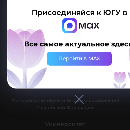
Присоединяйся к ЮГУ в
Делитесь новостями об университете с хештегом #ЮГУ
Все самое актуальное здес
Сведения об образовательной организации
Перейти в MAX
г. Ханты-Мансийск, ул. Чехова, 16
Канцелярия: тел.: +7 (3467) 377-000
e-mail:
ugrasu@ugrasu.ru
Министерство науки и высшего образования
Российской Федерации
Университет