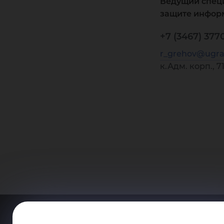
Ведущий спец
защите инфор
+7 (3467) 3770
r_grehov@ugra
к.Адм. корп., 7