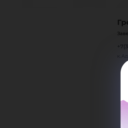
Ел
Гр
Ге
Зав
+7(3
к.Ад