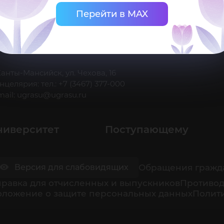
Перейти в MAX
 Ханты-Мансийск, ул. Чехова, 16
нцелярия: тел.: +7 (3467) 377-000
mail:
ugrasu@ugrasu.ru
ниверситет
Поступающему
Обращения гражд
Версия для слабовидящих
равка для отчисленных и выпускников
Противод
оложение о защите персональных данных
Полити