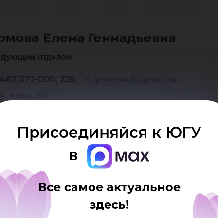
ена
омова Елена Геннадьевна
нна
едующий отделом
467)377-000, 228,
e_gromova@ugrasu.ru
м. корп./321
Присоединяйся к ЮГУ
в
Все самое актуальное
здесь!