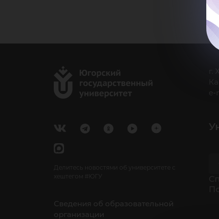
г.
Ка
e-
У
Делитесь новостями об университете с
хештегом #ЮГУ
Cп
П
Сведения об образовательной
организации