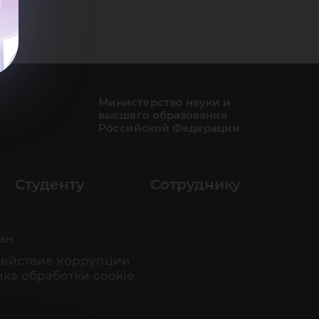
Министерство науки и
высшего образования
Российской Федерации
Студенту
Сотруднику
ан
ействие коррупции
ка обработки cookie