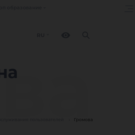
оп образование
RU
ва
на
бслуживания пользователей
Громова