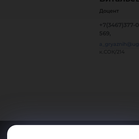
Доцент
+7(3467)377-0
569,
a_gryaznih@ug
к.СОК/214