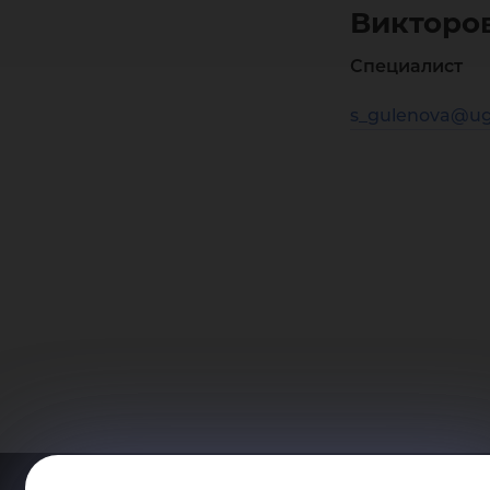
Викторо
Специалист
s_gulenova@ug