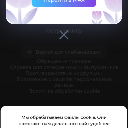
Поступающему
Студенту
Сотруднику
Версия для слабовидящих
Обращения граждан
Cправка для отчисленных и выпускников
Противодействие коррупции
Положение о защите персональных
данных
Политика обработки cookie
Ваше мнение формирует официальный рейтинг
Мы обрабатываем файлы cookie. Они
организации:
помогают нам делать этот сайт удобнее