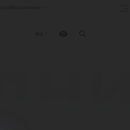
оп образование
RU
дн