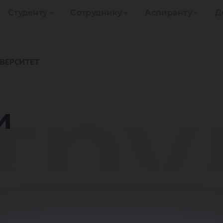
Студенту
Сотруднику
Аспиранту
Д
тру
и