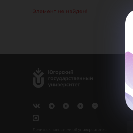
Элемент не найден!
г.
Ка
e-
У
Делитесь новостями об университете с