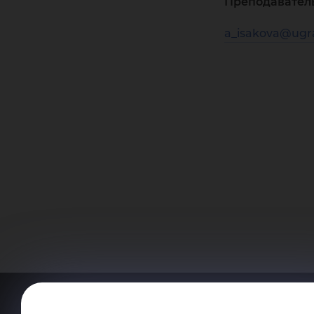
Преподавател
a_isakova@ugr