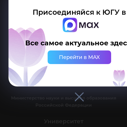
Присоединяйся к ЮГУ в
Делитесь новостями об университете с хештегом #ЮГУ
Все самое актуальное здес
Сведения об образовательной организации
Перейти в MAX
г. Ханты-Мансийск, ул. Чехова, 16
Канцелярия: тел.: +7 (3467) 377-000
e-mail:
ugrasu@ugrasu.ru
Министерство науки и высшего образования
Российской Федерации
Университет