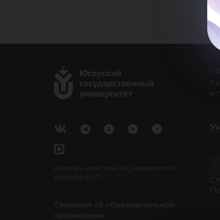
г.
Ка
e-
У
Делитесь новостями об университете с
хештегом #ЮГУ
Cп
П
Сведения об образовательной
организации