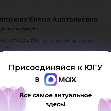
ена
лганова Елена Анатольевна
ато
едующий корпусом
467)377-000, 170,
ea_kalganova@ugrasu.ru
уд1/26
Присоединяйся к ЮГУ
в
Все самое актуальное
здесь!