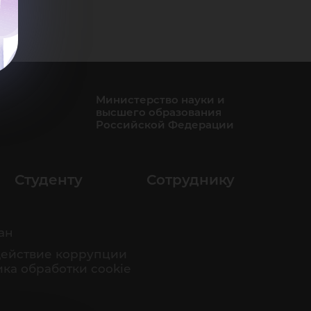
Министерство науки и
высшего образования
Российской Федерации
Студенту
Сотруднику
ан
ействие коррупции
ка обработки cookie