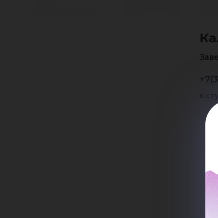
Ел
Ка
Ан
Зав
+7(3
к.ст