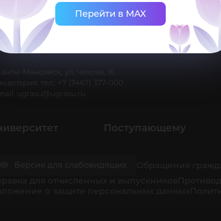
Перейти в MAX
 Ханты-Мансийск, ул. Чехова, 16
нцелярия: тел.: +7 (3467) 377-000
mail:
ugrasu@ugrasu.ru
ниверситет
Поступающему
Обращения гражд
Версия для слабовидящих
равка для отчисленных и выпускников
Противод
оложение о защите персональных данных
Полити