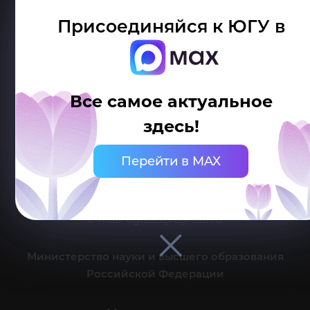
Присоединяйся к ЮГУ в
Все самое актуальное
Делитесь новостями об университете с хештегом #ЮГУ
здесь!
Сведения об образовательной организации
Перейти в MAX
г. Ханты-Мансийск, ул. Чехова, 16
Канцелярия: тел.: +7 (3467) 377-000
e-mail:
ugrasu@ugrasu.ru
Министерство науки и высшего образования
Российской Федерации