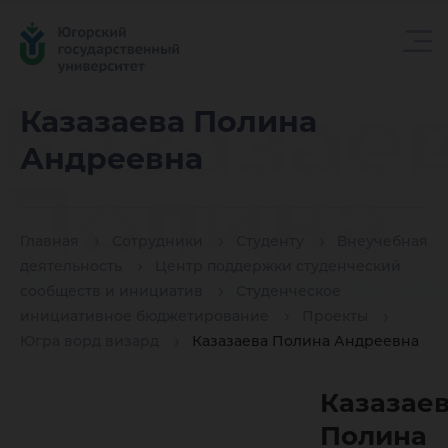
Казазае
Казазаева Полина
Андреевна
Полина
Главная
Сотрудники
Студенту
Внеучебная
Андрее
деятельность
Центр поддержки студенческий
сообществ и инициатив
Студенческое
инициативное бюджетирование
Проекты
Югра ворд визард
Казазаева Полина Андреевна
Казазае
Полина