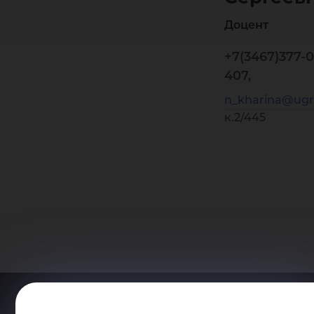
Доцент
+7(3467)377-0
407,
n_kharina@ugr
к.2/445