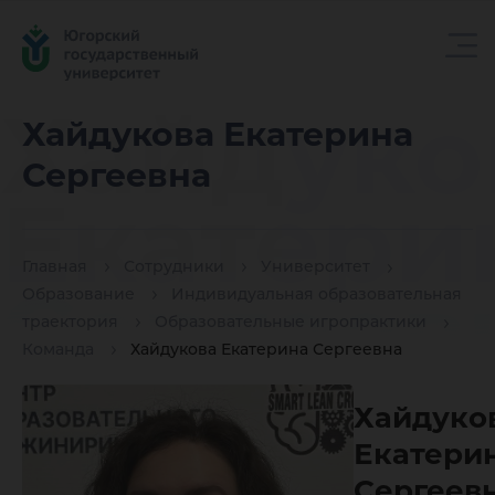
Хайдуко
Хайдукова Екатерина
Сергеевна
Екатери
Главная
Сотрудники
Университет
Сергеев
Образование
Индивидуальная образовательная
траектория
Образовательные игропрактики
Команда
Хайдукова Екатерина Сергеевна
Хайдуко
Екатери
Сергеев