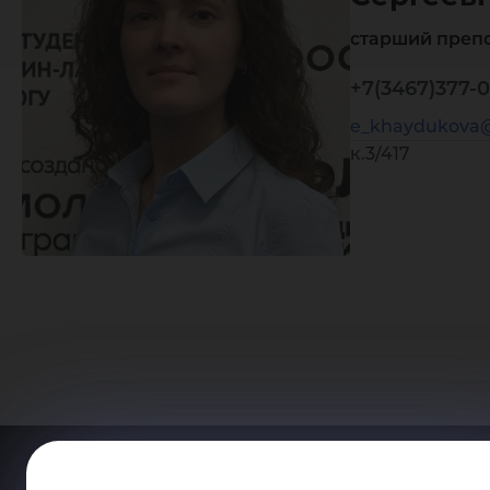
старший преп
+7(3467)377-0
e_khaydukova@
к.3/417