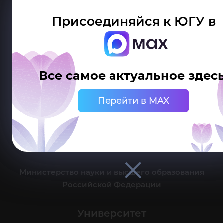
Присоединяйся к ЮГУ в
Делитесь новостями об университете с хештегом #ЮГУ
Все самое актуальное здесь
Сведения об образовательной организации
Перейти в MAX
г. Ханты-Мансийск, ул. Чехова, 16
Канцелярия: тел.: +7 (3467) 377-000
e-mail:
ugrasu@ugrasu.ru
Министерство науки и высшего образования
Российской Федерации
Университет