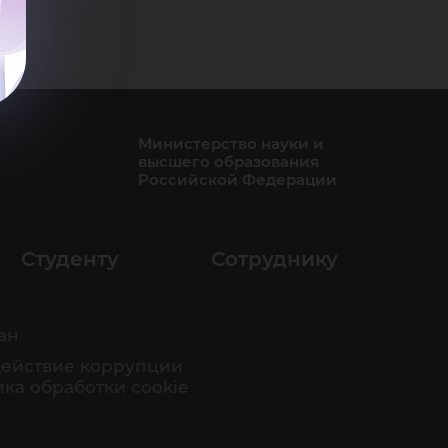
Министерство науки и
высшего образования
Российской Федерации
Студенту
Сотруднику
ан
ействие коррупции
ка обработки cookie