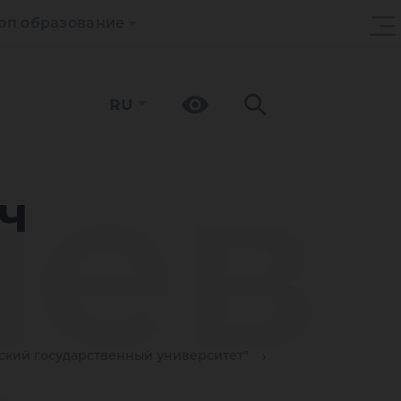
оп образование
RU
шев
ч
кий государственный университет"