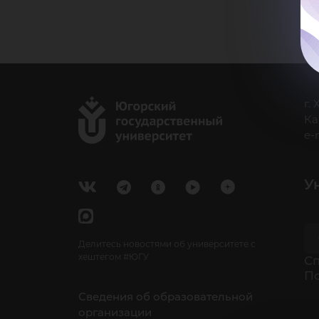
г.
Ка
e-
У
Делитесь новостями об университете с
хештегом #ЮГУ
Cп
П
Сведения об образовательной
организации