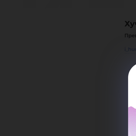
Ид
Ху
Ус
Пре
i_hu