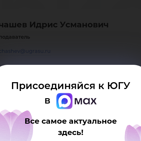
ри
чашев Идрис Усманович
ман
подаватель
chashev@ugrasu.ru
Присоединяйся к ЮГУ
в
Все самое актуальное
здесь!