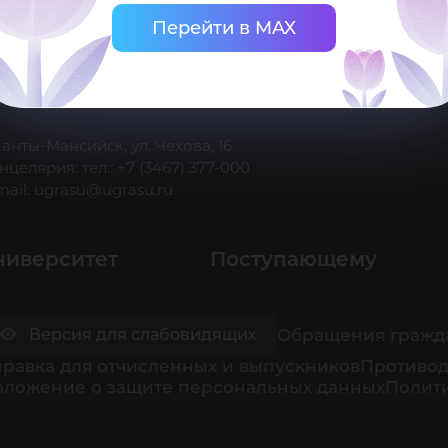
Перейти в MAX
 Ханты-Мансийск, ул. Чехова, 16
нцелярия: тел.: +7 (3467) 377-000
mail:
ugrasu@ugrasu.ru
ниверситет
Поступающему
Обращения гражд
Версия для слабовидящих
равка для отчисленных и выпускников
Противод
оложение о защите персональных данных
Полити