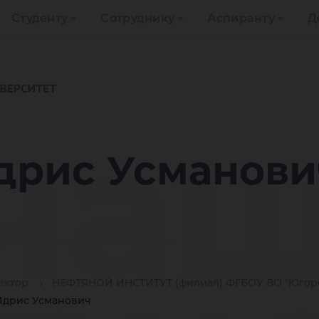
Студенту
Сотруднику
Аспиранту
Д
ча
дрис Усманови
ектор
НЕФТЯНОЙ ИНСТИТУТ (филиал) ФГБОУ ВО "Югорс
Идрис Усманович