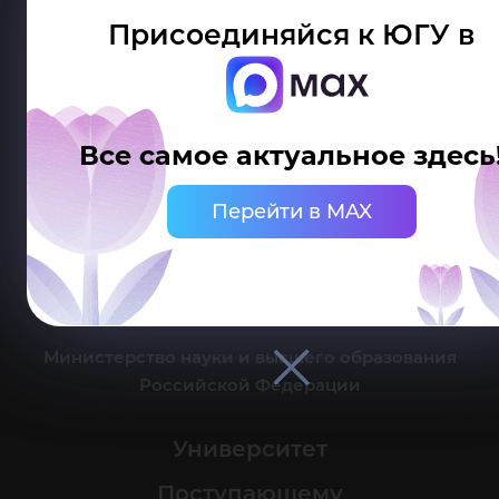
Присоединяйся к ЮГУ в
Делитесь новостями об университете с хештегом #ЮГУ
Все самое актуальное здесь
Сведения об образовательной организации
Перейти в MAX
г. Ханты-Мансийск, ул. Чехова, 16
Канцелярия: тел.: +7 (3467) 377-000
e-mail:
ugrasu@ugrasu.ru
Министерство науки и высшего образования
Российской Федерации
Университет
Поступающему