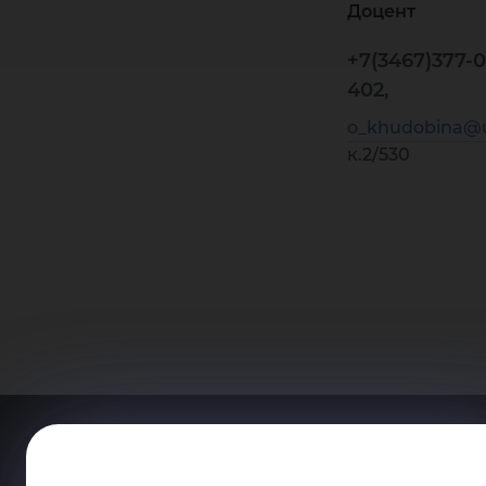
Доцент
+7(3467)377-0
402,
o_khudobina@u
к.2/530