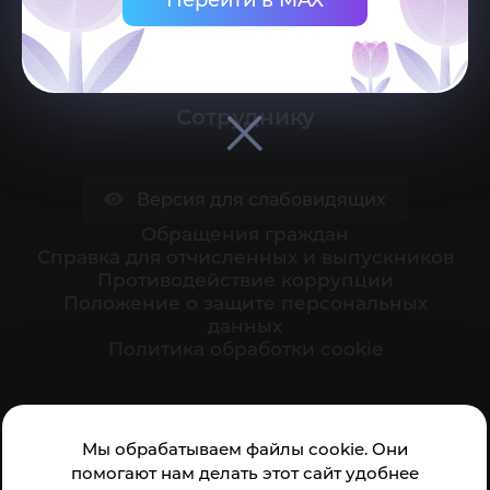
Поступающему
Студенту
Сотруднику
Версия для слабовидящих
Обращения граждан
Cправка для отчисленных и выпускников
Противодействие коррупции
Положение о защите персональных
данных
Политика обработки cookie
Ваше мнение формирует официальный рейтинг
Мы обрабатываем файлы cookie. Они
организации:
помогают нам делать этот сайт удобнее