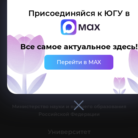
Присоединяйся к ЮГУ в
Делитесь новостями об университете с хештегом #ЮГУ
Все самое актуальное здесь!
Сведения об образовательной организации
Перейти в MAX
г. Ханты-Мансийск, ул. Чехова, 16
Канцелярия: тел.: +7 (3467) 377-000
e-mail:
ugrasu@ugrasu.ru
Министерство науки и высшего образования
Российской Федерации
Университет