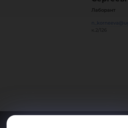
Лаборант
n_korneeva@ug
к.2/126