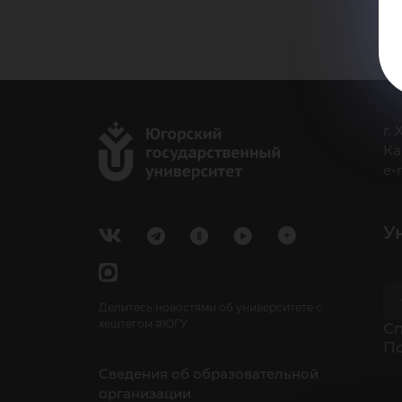
г.
Ка
e-
У
Делитесь новостями об университете с
хештегом #ЮГУ
Cп
П
Сведения об образовательной
организации