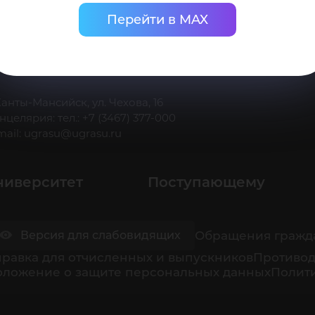
Перейти в MAX
 Ханты-Мансийск, ул. Чехова, 16
нцелярия: тел.: +7 (3467) 377-000
mail:
ugrasu@ugrasu.ru
ниверситет
Поступающему
Обращения гражд
Версия для слабовидящих
равка для отчисленных и выпускников
Противод
оложение о защите персональных данных
Полити