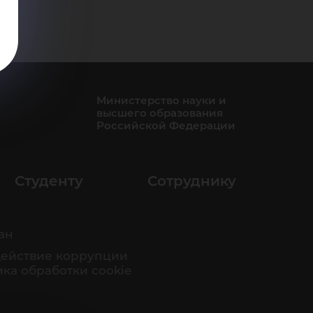
Министерство науки и
высшего образования
Российской Федерации
Студенту
Сотруднику
ан
ействие коррупции
ка обработки cookie