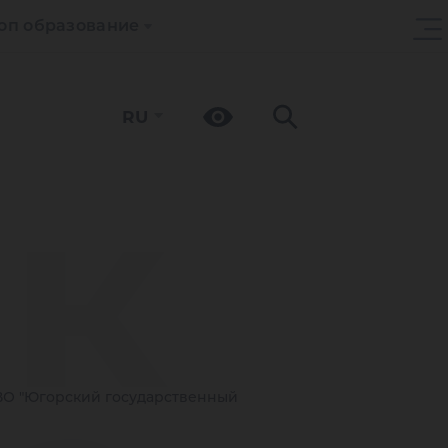
оп образование
RU
юк
О "Югорский государственный