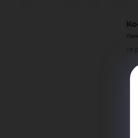
Ок
Ко
Ив
Пом
+7 (