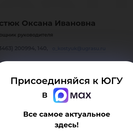
сан
стюк Оксана Ивановна
ано
ощник руководителя
3463) 200994, 140,
o_kostyuk@ugrasu.ru
Присоединяйся к ЮГУ
в
Все самое актуальное
здесь!