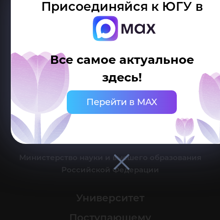
Присоединяйся к ЮГУ в
Делитесь новостями об университете с хештегом #ЮГУ
Все самое актуальное
здесь!
Сведения об образовательной организации
Перейти в MAX
г. Ханты-Мансийск, ул. Чехова, 16
Канцелярия: тел.: +7 (3467) 377-000
e-mail:
ugrasu@ugrasu.ru
Министерство науки и высшего образования
Российской Федерации
Университет
Поступающему