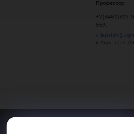
Профессор
+7(3467)377-0
559,
v_lapshin@ugra
к.Адм. корп./6