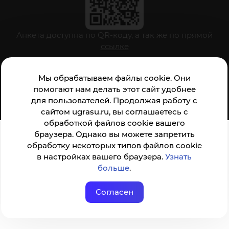
Анкета доступна по QR-коду, а так же по прямой
ссылке
Мы обрабатываем файлы cookie. Они
© ФГБОУ ВО ЮГУ 2001–2026
помогают нам делать этот сайт удобнее
для пользователей. Продолжая работу с
сайтом ugrasu.ru, вы соглашаетесь с
обработкой файлов cookie вашего
браузера. Однако вы можете запретить
обработку некоторых типов файлов cookie
в настройках вашего браузера.
Узнать
больше
.
Согласен