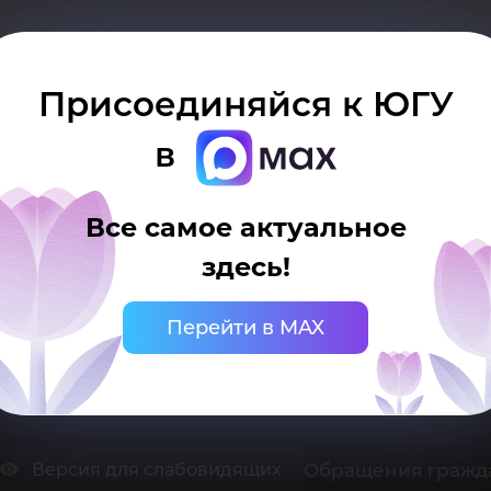
Присоединяйся к ЮГУ
в
Все самое актуальное
здесь!
 Ханты-Мансийск, ул. Чехова, 16
нцелярия: тел.: +7 (3467) 377-000
mail:
ugrasu@ugrasu.ru
Перейти в MAX
ниверситет
Поступающему
Обращения гражд
Версия для слабовидящих