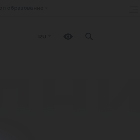
оп образование
RU
дн