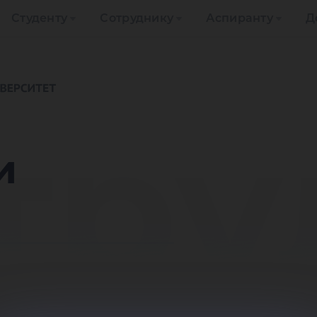
Студенту
Сотруднику
Аспиранту
Д
тру
и