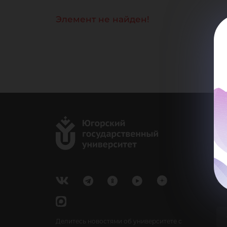
Элемент не найден!
г.
Ка
e-
У
Делитесь новостями об университете с