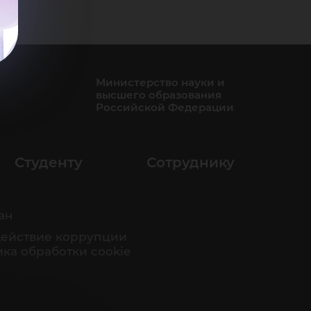
Министерство науки и
высшего образования
Российской Федерации
Студенту
Сотруднику
ан
ействие коррупции
ка обработки cookie