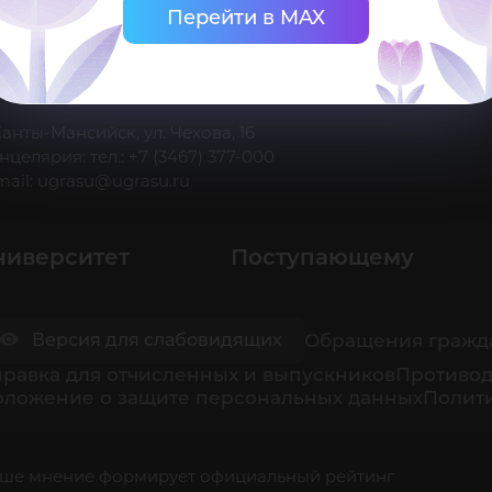
Перейти в MAX
 Ханты-Мансийск, ул. Чехова, 16
нцелярия: тел.: +7 (3467) 377-000
mail:
ugrasu@ugrasu.ru
ниверситет
Поступающему
Обращения гражд
Версия для слабовидящих
равка для отчисленных и выпускников
Противод
оложение о защите персональных данных
Полити
ше мнение формирует официальный рейтинг