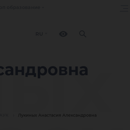
оп образование
RU
ных
сандровна
АУК
Лукиных Анастасия Александровна