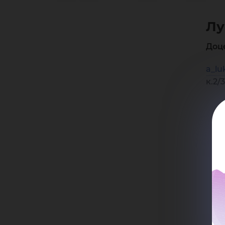
Ан
Лу
Ал
Доц
a_lu
к.2/