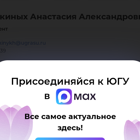
аст
киных Анастасия Александров
екс
ент
kinykh@ugrasu.ru
339
Присоединяйся к ЮГУ
в
Все самое актуальное
здесь!