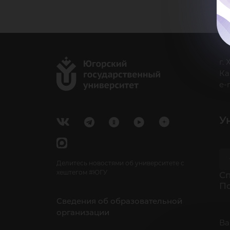
г.
Ка
e-
У
Делитесь новостями об университете с
хештегом #ЮГУ
Cп
П
Сведения об образовательной
организации
Ва