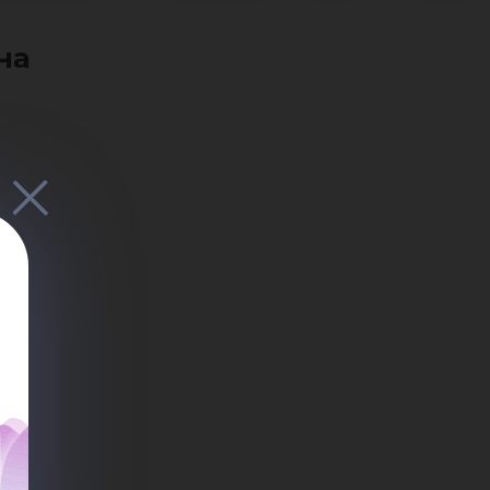
аси
на
ан