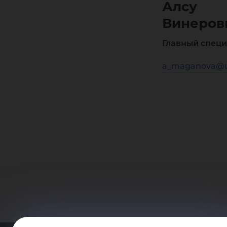
Алсу
Винеров
Главный специ
a_maganova@u