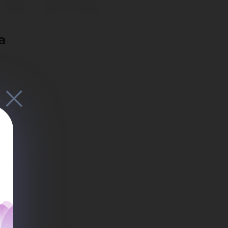
на
а
ими