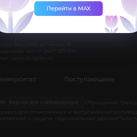
Перейти в MAX
 Ханты-Мансийск, ул. Чехова, 16
нцелярия: тел.: +7 (3467) 377-000
mail:
ugrasu@ugrasu.ru
ниверситет
Поступающему
Обращения гражд
Версия для слабовидящих
равка для отчисленных и выпускников
Противод
оложение о защите персональных данных
Полити