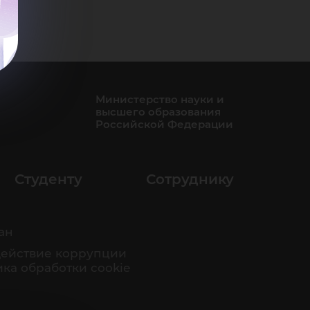
Министерство науки и
высшего образования
Российской Федерации
Студенту
Сотруднику
ан
ействие коррупции
ка обработки cookie