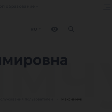
оп образование
RU
имч
имировна
бслуживания пользователей
Максимчук