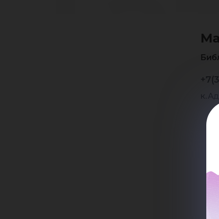
Та
Ма
Вл
Биб
+7(3
к.Ад