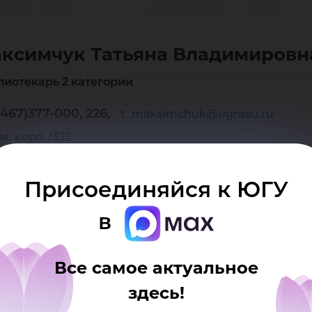
тья
ксимчук Татьяна Владимировн
ад
лиотекарь 2 категории
467)377-000, 226,
t_maksimchuk@ugrasu.ru
м. корп./332
Присоединяйся к ЮГУ
в
Все самое актуальное
здесь!