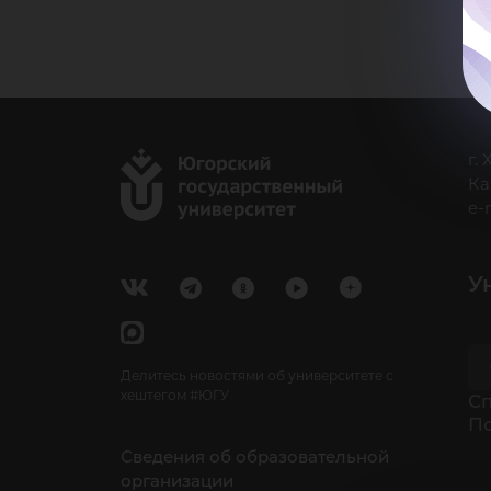
г.
Ка
e-
У
Делитесь новостями об университете с
хештегом #ЮГУ
Cп
П
Сведения об образовательной
организации