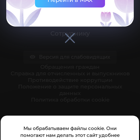
Поступающему
Студенту
Сотруднику
Версия для слабовидящих
Обращения граждан
Cправка для отчисленных и выпускников
Противодействие коррупции
Положение о защите персональных
данных
Политика обработки cookie
Ваше мнение формирует официальный рейтинг
Мы обрабатываем файлы cookie. Они
организации:
помогают нам делать этот сайт удобнее