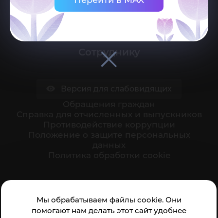
Поступающему
Студенту
Сотруднику
Версия для слабовидящих
Обращения граждан
Cправка для отчисленных и выпускников
Противодействие коррупции
Положение о защите персональных
данных
Политика обработки cookie
Ваше мнение формирует официальный рейтинг
Мы обрабатываем файлы cookie. Они
организации:
помогают нам делать этот сайт удобнее