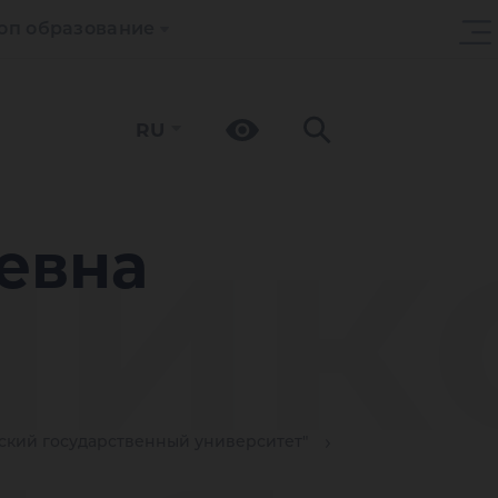
оп образование
RU
ник
евна
кий государственный университет"