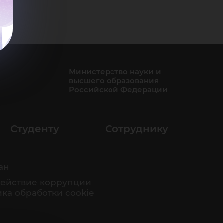
Министерство науки и
высшего образования
Российской Федерации
Студенту
Сотруднику
ан
ействие коррупции
ка обработки cookie