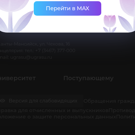
Перейти в MAX
 Ханты-Мансийск, ул. Чехова, 16
нцелярия: тел.: +7 (3467) 377-000
mail:
ugrasu@ugrasu.ru
ниверситет
Поступающему
Обращения гражд
Версия для слабовидящих
равка для отчисленных и выпускников
Противод
оложение о защите персональных данных
Полити