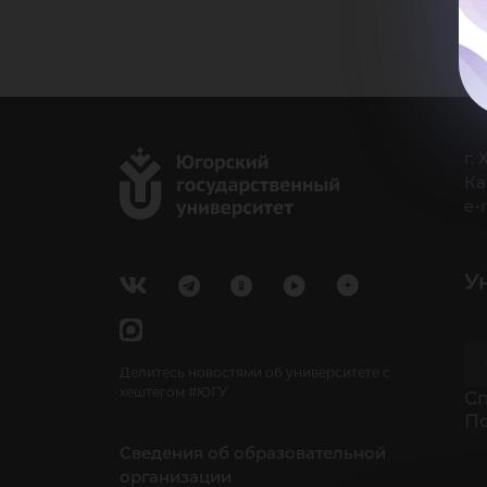
г.
Ка
e-
У
Делитесь новостями об университете с
хештегом #ЮГУ
Cп
П
Сведения об образовательной
организации