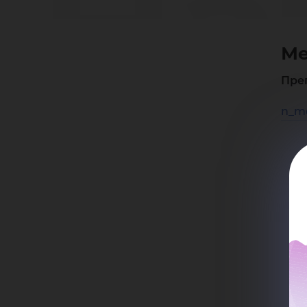
На
Ме
Юр
Пре
n_m