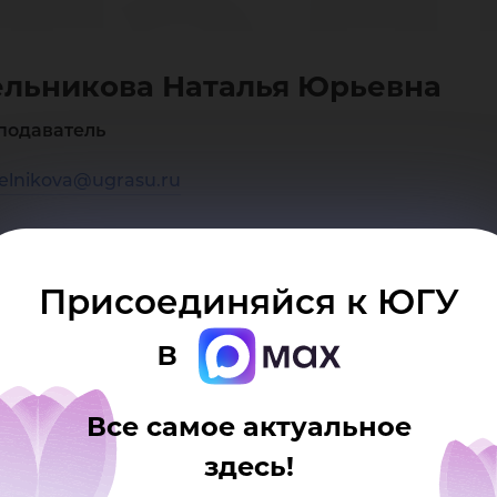
тал
льникова Наталья Юрьевна
ье
подаватель
elnikova@ugrasu.ru
Присоединяйся к ЮГУ
в
Все самое актуальное
здесь!