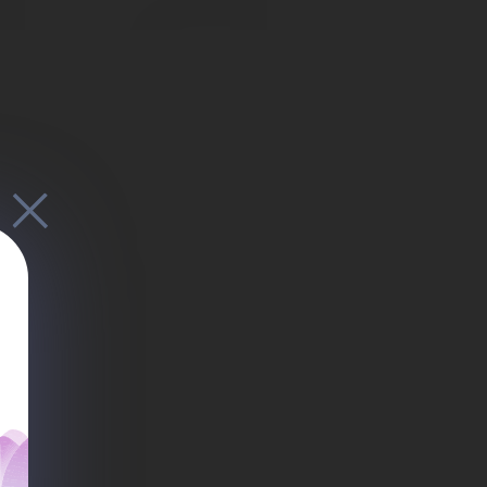
ья
вна