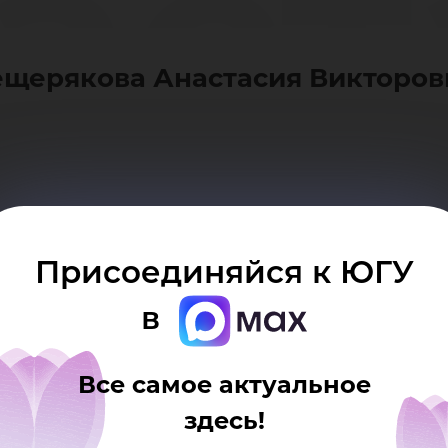
аст
щерякова Анастасия Викторов
кто
Присоединяйся к ЮГУ
в
Все самое актуальное
здесь!