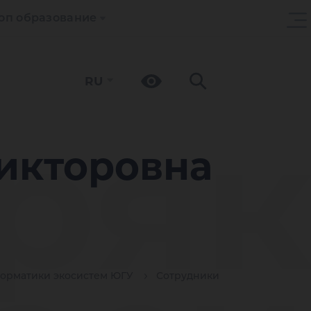
оп образование
RU
ряк
икторовна
орматики экосистем ЮГУ
Сотрудники