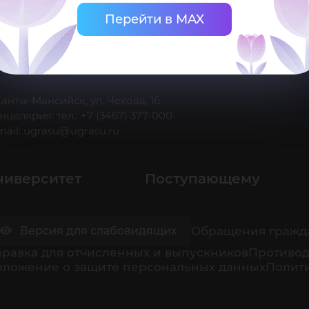
Перейти в MAX
 Ханты-Мансийск, ул. Чехова, 16
нцелярия: тел.: +7 (3467) 377-000
mail:
ugrasu@ugrasu.ru
ниверситет
Поступающему
Обращения гражд
Версия для слабовидящих
равка для отчисленных и выпускников
Противод
оложение о защите персональных данных
Полити