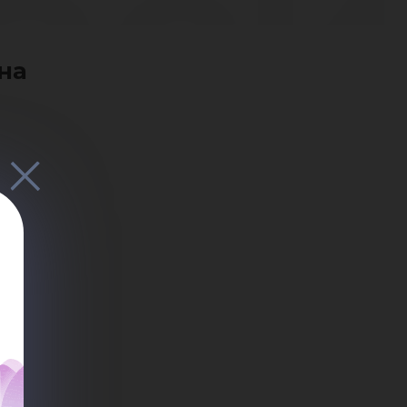
аси
на
ро