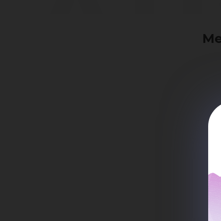
Ан
Ме
Ви