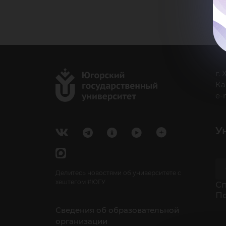
г.
Ка
e-
У
Делитесь новостями об университете с
хештегом #ЮГУ
Cп
П
Сведения об образовательной
организации