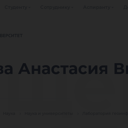
Студенту
Сотруднику
Аспиранту
Д
ще
а Анастасия В
Наука
Наука и университеты
Лаборатория геоинф