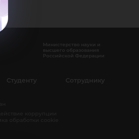
Министерство науки и
высшего образования
Российской Федерации
Студенту
Сотруднику
ан
ействие коррупции
ка обработки cookie