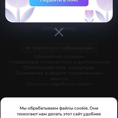
Поступающему
Студенту
Сотруднику
Версия для слабовидящих
Обращения граждан
Cправка для отчисленных и выпускников
Противодействие коррупции
Положение о защите персональных
данных
Политика обработки cookie
Ваше мнение формирует официальный рейтинг
Мы обрабатываем файлы cookie. Они
организации:
помогают нам делать этот сайт удобнее