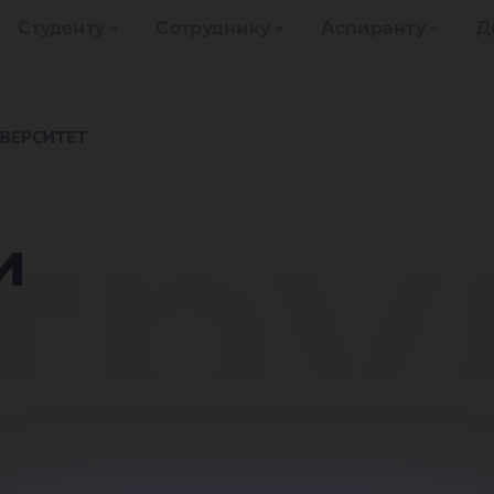
Студенту
Сотруднику
Аспиранту
Д
тру
и