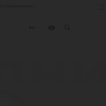
оп образование
RU
дн