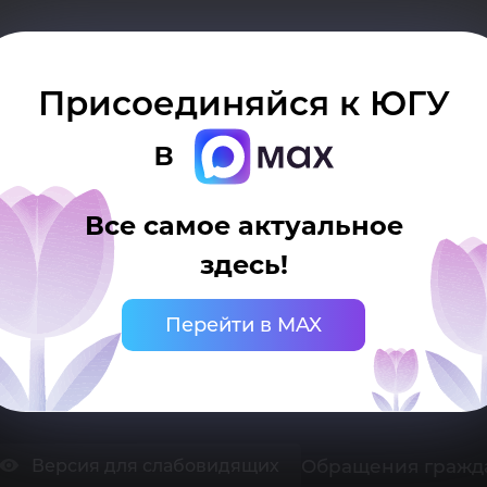
Присоединяйся к ЮГУ
в
Все самое актуальное
здесь!
 Ханты-Мансийск, ул. Чехова, 16
нцелярия: тел.: +7 (3467) 377-000
mail:
ugrasu@ugrasu.ru
Перейти в MAX
ниверситет
Поступающему
Обращения гражд
Версия для слабовидящих