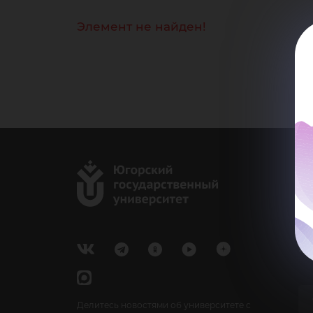
Элемент не найден!
г.
Ка
e-
У
Делитесь новостями об университете с