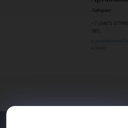
Лаборант
+7 (3467) 377000
507,
e_mnatsakanyan@ug
к.3/430