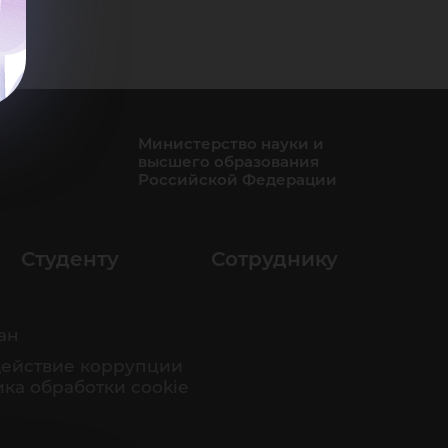
Министерство науки и
высшего образования
Российской Федерации
Студенту
Сотруднику
ан
ействие коррупции
ка обработки cookie