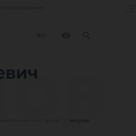
оп образование
RU
нов
евич
ечительский совет фонда
Мосунов