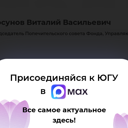
тал
сунов Виталий Васильевич
сил
дседатель Попечительского совета Фонда, Управл
Присоединяйся к ЮГУ
в
Все самое актуальное
здесь!