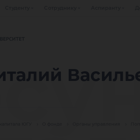
Студенту
Сотруднику
Аспиранту
Д
су
италий Василь
капитала ЮГУ
О фонде
Органы управления
Поп