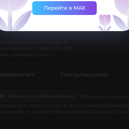
Перейти в MAX
 Ханты-Мансийск, ул. Чехова, 16
нцелярия: тел.: +7 (3467) 377-000
mail:
ugrasu@ugrasu.ru
ниверситет
Поступающему
Обращения гражд
Версия для слабовидящих
равка для отчисленных и выпускников
Противод
оложение о защите персональных данных
Полити