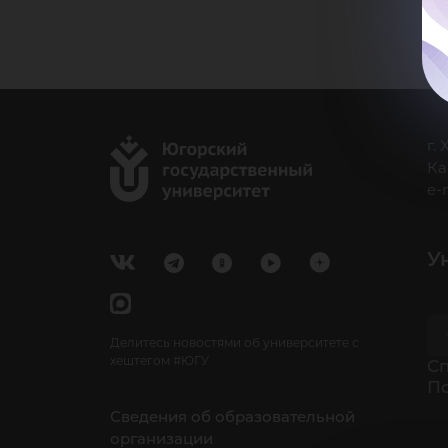
г.
Ка
e-
У
Делитесь новостями об университете с
хештегом #ЮГУ
Cп
П
Сведения об образовательной
организации