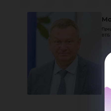
Ви
Мо
Ва
Пре
ВТБ