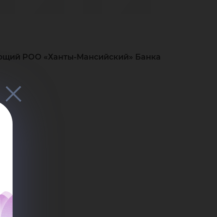
ий
ье
яющий РОО «Ханты-Мансийский» Банка