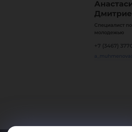
Анастас
Дмитрие
Специалист по
молодежью
+7 (3467) 3770
a_muhmenova@