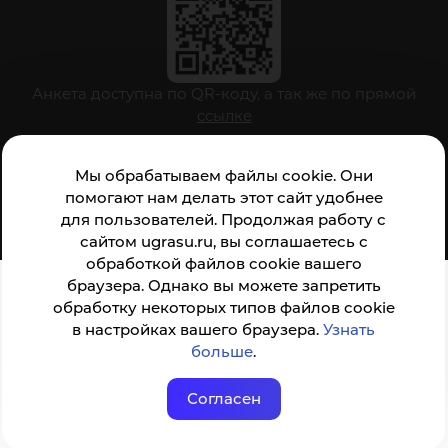
Анкета доступна по QR-коду, а так же по прямой
ссылке
Мы обрабатываем файлы cookie. Они
© ФГБОУ ВО ЮГУ 2001–2026
помогают нам делать этот сайт удобнее
для пользователей. Продолжая работу с
сайтом ugrasu.ru, вы соглашаетесь с
обработкой файлов cookie вашего
браузера. Однако вы можете запретить
обработку некоторых типов файлов cookie
в настройках вашего браузера.
Узнать
больше
.
Согласен