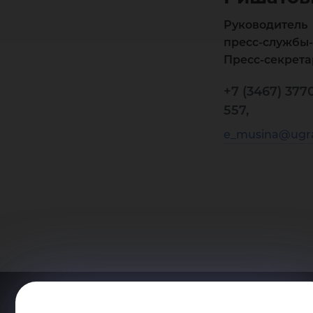
Руководитель
пресс-службы-
Пресс-секрета
+7 (3467) 377
557,
e_musina@ugra