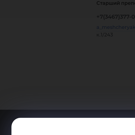
Старший преп
+7(3467)377-0
a_meshcheryak
к.1/243