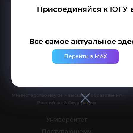
Присоединяйся к ЮГУ 
Делитесь новостями об университете с хештегом #ЮГУ
Все самое актуальное зде
Сведения об образовательной организации
Перейти в MAX
г. Ханты-Мансийск, ул. Чехова, 16
Канцелярия: тел.: +7 (3467) 377-000
e-mail:
ugrasu@ugrasu.ru
Министерство науки и высшего образования
Российской Федерации
Университет
Поступающему