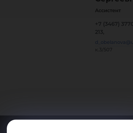
Ассистент
+7 (3467) 377
213,
d_obelanova@u
к.3/507