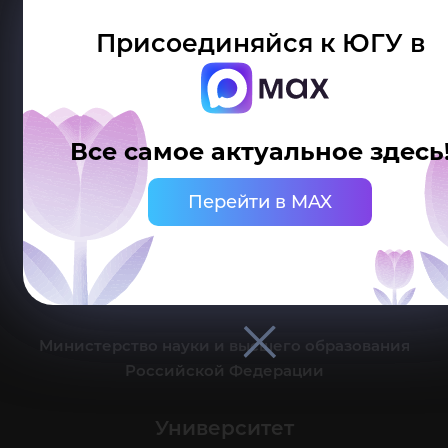
Присоединяйся к ЮГУ в
Делитесь новостями об университете с хештегом #ЮГУ
Все самое актуальное здесь
Сведения об образовательной организации
Перейти в MAX
г. Ханты-Мансийск, ул. Чехова, 16
Канцелярия: тел.: +7 (3467) 377-000
e-mail:
ugrasu@ugrasu.ru
Министерство науки и высшего образования
Российской Федерации
Университет