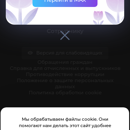
Поступающему
Студенту
Сотруднику
Версия для слабовидящих
Обращения граждан
Cправка для отчисленных и выпускников
Противодействие коррупции
Положение о защите персональных
данных
Политика обработки cookie
Ваше мнение формирует официальный рейтинг
Мы обрабатываем файлы cookie. Они
организации:
помогают нам делать этот сайт удобнее