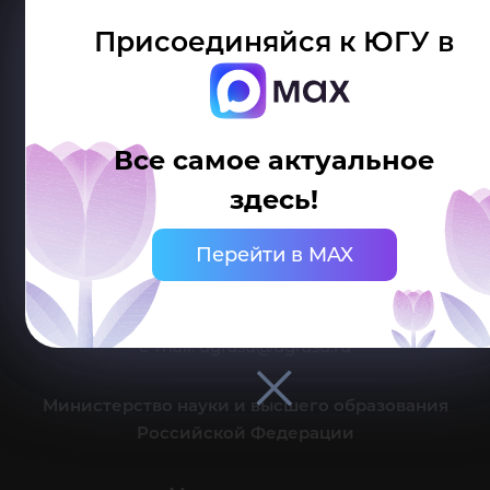
Присоединяйся к ЮГУ в
Все самое актуальное
Делитесь новостями об университете с хештегом #ЮГУ
здесь!
Сведения об образовательной организации
Перейти в MAX
г. Ханты-Мансийск, ул. Чехова, 16
Канцелярия: тел.: +7 (3467) 377-000
e-mail:
ugrasu@ugrasu.ru
Министерство науки и высшего образования
Российской Федерации