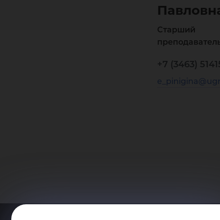
Павловн
Старший
преподавател
+7 (3463) 5141
e_pinigina@ugr