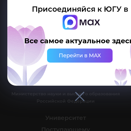
Присоединяйся к ЮГУ в
Делитесь новостями об университете с хештегом #ЮГУ
Все самое актуальное здес
Сведения об образовательной организации
Перейти в MAX
г. Ханты-Мансийск, ул. Чехова, 16
Канцелярия: тел.: +7 (3467) 377-000
e-mail:
ugrasu@ugrasu.ru
Министерство науки и высшего образования
Российской Федерации
Университет
Поступающему