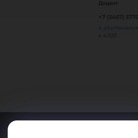
Доцент
+7 (3467) 3770
e_pluchevskay
к.4/323