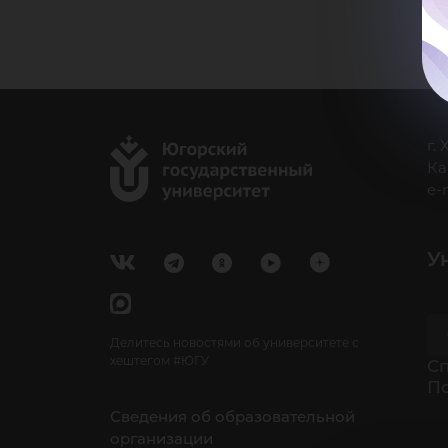
г.
Ка
e-
У
Делитесь новостями об университете с
хештегом #ЮГУ
Cп
П
Сведения об образовательной
организации