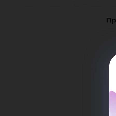
Да
Пр
Се