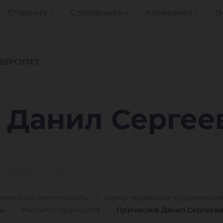
Студенту
Сотруднику
Аспиранту
Д
ич
 Данил Сергее
еучебная деятельность
Центр поддержки студенчески
ты
Институт творчества
Причислов Данил Сергеев