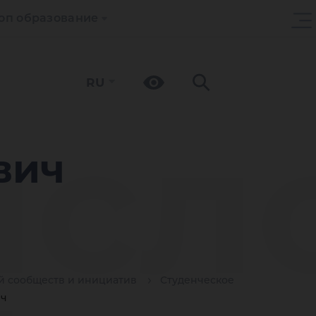
оп образование
RU
исл
вич
й сообществ и инициатив
Студенческое
ич