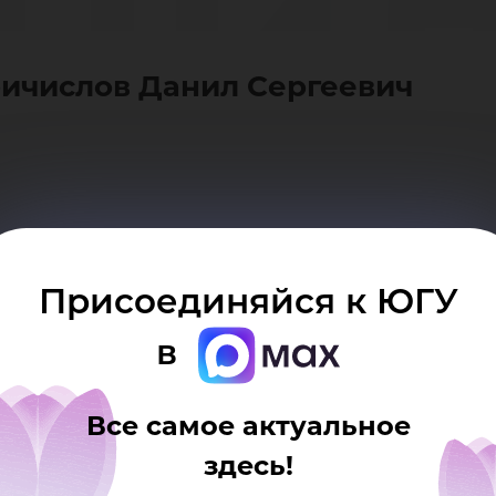
ни
ичислов Данил Сергеевич
рге
Присоединяйся к ЮГУ
в
Все самое актуальное
здесь!