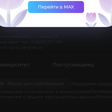
Перейти в MAX
 Ханты-Мансийск, ул. Чехова, 16
нцелярия: тел.: +7 (3467) 377-000
mail:
ugrasu@ugrasu.ru
ниверситет
Поступающему
Обращения гражд
Версия для слабовидящих
равка для отчисленных и выпускников
Противод
оложение о защите персональных данных
Полити