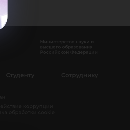
Министерство науки и
высшего образования
Российской Федерации
Студенту
Сотруднику
ан
ействие коррупции
ка обработки cookie