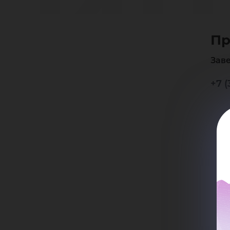
Ин
Пр
Ал
Зав
+7 (