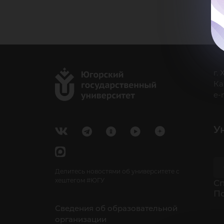
г.
Ка
e-
У
Делитесь новостями об университете с
хештегом #ЮГУ
Cп
П
Сведения об образовательной
организации