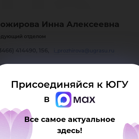
на
ожирова Инна Алексеевна
екс
едующий отделом
3466) 414490, 156,
i_prozhirova@ugrasu.ru
Присоединяйся к ЮГУ
в
Все самое актуальное
здесь!