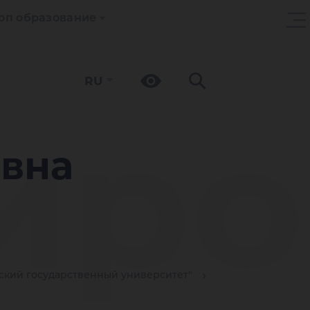
оп образование
RU
иро
вна
кий государственный университет"