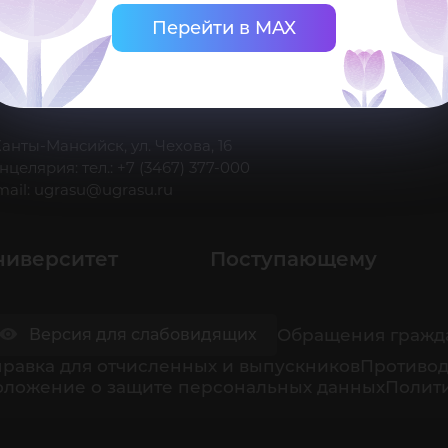
Перейти в MAX
 Ханты-Мансийск, ул. Чехова, 16
нцелярия: тел.: +7 (3467) 377-000
mail:
ugrasu@ugrasu.ru
ниверситет
Поступающему
Обращения гражд
Версия для слабовидящих
равка для отчисленных и выпускников
Противод
оложение о защите персональных данных
Полити