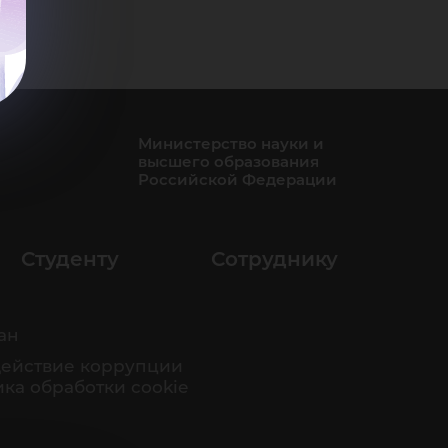
Министерство науки и
высшего образования
Российской Федерации
Студенту
Сотруднику
ан
ействие коррупции
ка обработки cookie