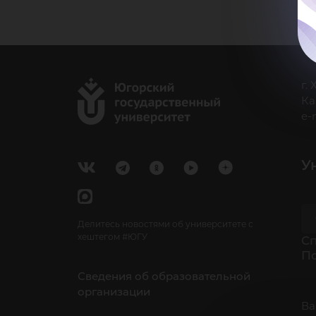
г.
Ка
e-
У
Делитесь новостями об университете с
хештегом #ЮГУ
Cп
П
Сведения об образовательной
организации
Ва