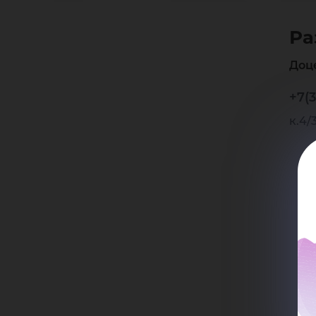
Ев
Ра
Ни
Доц
+7(3
к.4/