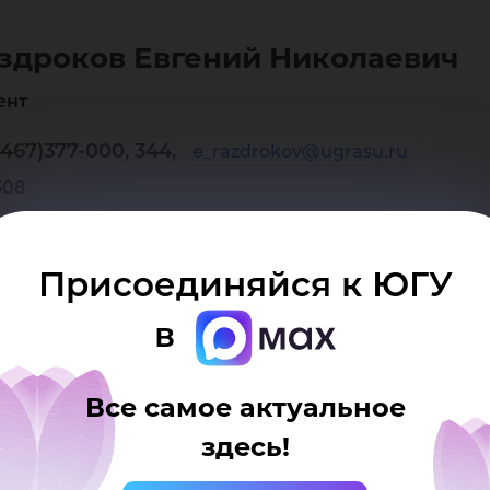
ген
здроков Евгений Николаевич
кол
ент
467)377-000, 344,
e_razdrokov@ugrasu.ru
308
Присоединяйся к ЮГУ
в
Все самое актуальное
здесь!