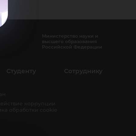
Министерство науки и
высшего образования
Российской Федерации
Студенту
Сотруднику
ан
ействие коррупции
ка обработки cookie