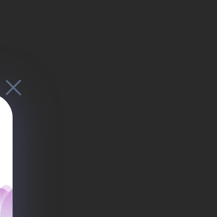
ий
ае