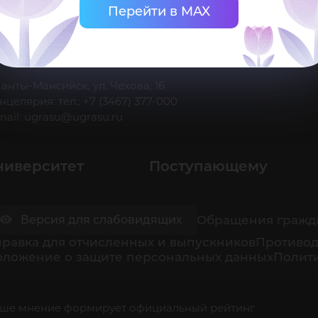
Перейти в MAX
 Ханты-Мансийск, ул. Чехова, 16
нцелярия: тел.: +7 (3467) 377-000
mail:
ugrasu@ugrasu.ru
ниверситет
Поступающему
Обращения гражд
Версия для слабовидящих
равка для отчисленных и выпускников
Противод
оложение о защите персональных данных
Полити
ше мнение формирует официальный рейтинг