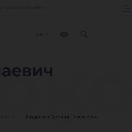
оп образование
RU
ок
лаевич
ОМИКИ
Раздроков Евгений Николаевич