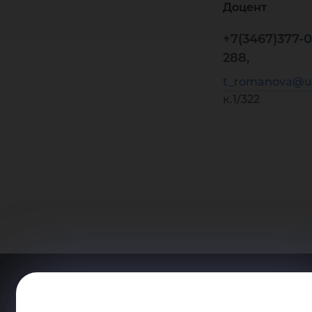
Доцент
+7(3467)377-0
288,
t_romanova@u
к.1/322