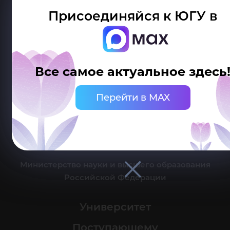
Присоединяйся к ЮГУ в
Делитесь новостями об университете с хештегом #ЮГУ
Все самое актуальное здесь
Сведения об образовательной организации
Перейти в MAX
г. Ханты-Мансийск, ул. Чехова, 16
Канцелярия: тел.: +7 (3467) 377-000
e-mail:
ugrasu@ugrasu.ru
Министерство науки и высшего образования
Российской Федерации
Университет
Поступающему