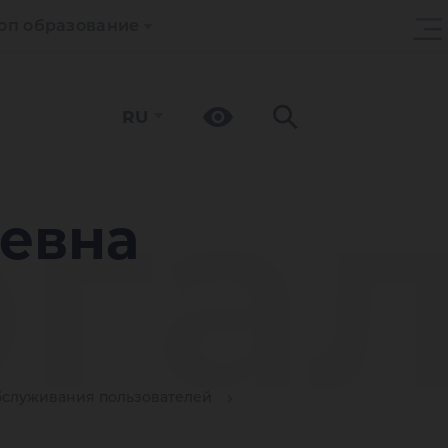
оп образование
RU
га
еевна
бслуживания пользователей