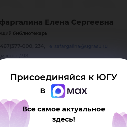
ена
фаргалина Елена Сергеевна
рге
ущий библиотекарь
467)377-000, 234,
e_safargalina@ugrasu.ru
дм.корп./318
Присоединяйся к ЮГУ
в
Все самое актуальное
здесь!