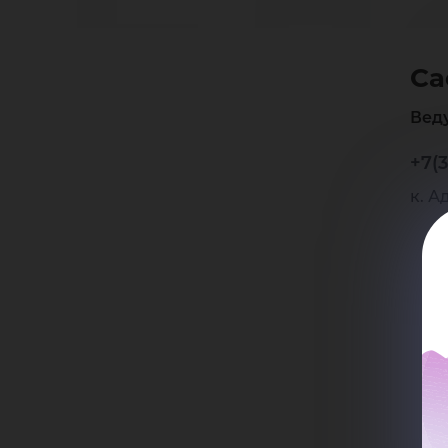
Ел
Са
Се
Вед
+7(3
к. А