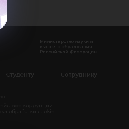
Министерство науки и
высшего образования
Российской Федерации
Студенту
Сотруднику
ан
ействие коррупции
ка обработки cookie