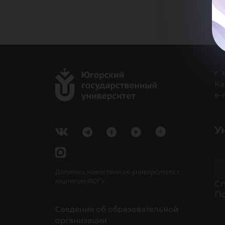
г.
Ка
e-
У
Делитесь новостями об университете с
хештегом #ЮГУ
Cп
П
Сведения об образовательной
организации