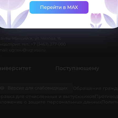
Перейти в MAX
 Ханты-Мансийск, ул. Чехова, 16
нцелярия: тел.: +7 (3467) 377-000
mail:
ugrasu@ugrasu.ru
ниверситет
Поступающему
Обращения гражд
Версия для слабовидящих
равка для отчисленных и выпускников
Противод
оложение о защите персональных данных
Полити