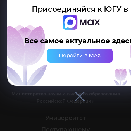
Присоединяйся к ЮГУ в
Делитесь новостями об университете с хештегом #ЮГУ
Все самое актуальное здес
Сведения об образовательной организации
Перейти в MAX
г. Ханты-Мансийск, ул. Чехова, 16
Канцелярия: тел.: +7 (3467) 377-000
e-mail:
ugrasu@ugrasu.ru
Министерство науки и высшего образования
Российской Федерации
Университет
Поступающему