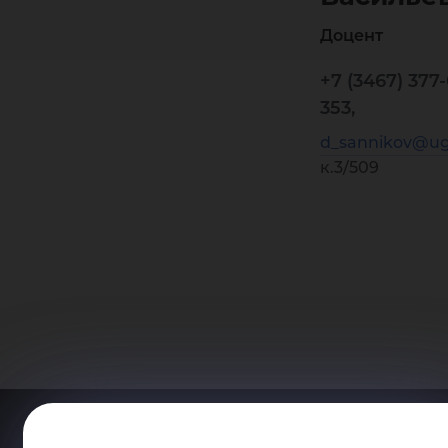
Доцент
+7 (3467) 377
353,
d_sannikov@ug
к.3/509