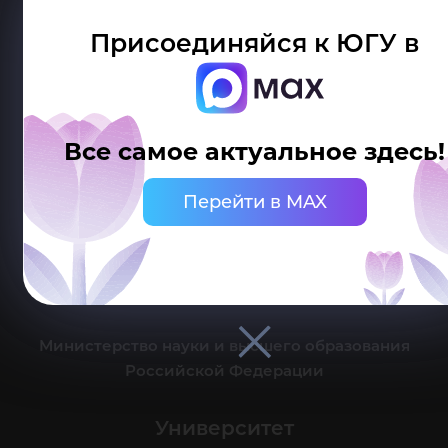
Присоединяйся к ЮГУ в
Делитесь новостями об университете с хештегом #ЮГУ
Все самое актуальное здесь!
Сведения об образовательной организации
Перейти в MAX
г. Ханты-Мансийск, ул. Чехова, 16
Канцелярия: тел.: +7 (3467) 377-000
e-mail:
ugrasu@ugrasu.ru
Министерство науки и высшего образования
Российской Федерации
Университет