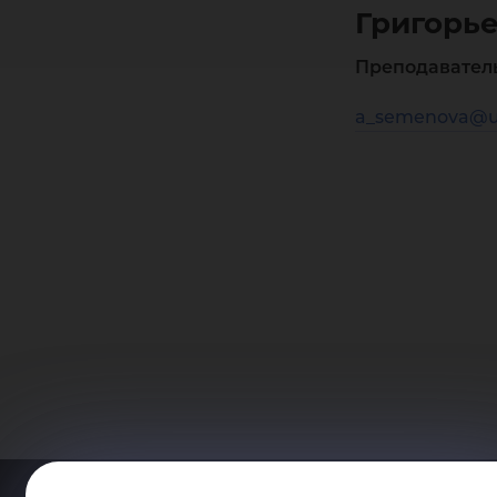
Григорь
Преподавател
a_semenova@u